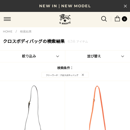
NEW IN｜NEW MODEL
8/17(月)10時まで｜税込11,000円以上で送料無料
0
贈る相手やシーンから選べる、新しいギフトガイド
HOME
/
検索結果
クロスボディバッグの検索結果
638
NEW IN｜COLOR LEATHER
アイテム
絞り込み
並び替え
検索条件：
×
フリーワード：クロスボディバッグ