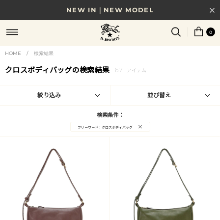
NEW IN｜NEW MODEL
8/17(月)10時まで｜税込11,000円以上で送料無料
0
贈る相手やシーンから選べる、新しいギフトガイド
HOME
/
検索結果
クロスボディバッグの検索結果
671
NEW IN｜COLOR LEATHER
アイテム
絞り込み
並び替え
検索条件：
×
フリーワード：クロスボディバッグ