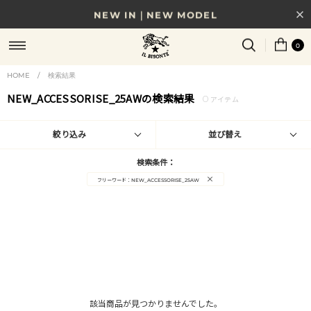
NEW IN｜NEW MODEL
8/17(月)10時まで｜税込11,000円以上で送料無料
0
贈る相手やシーンから選べる、新しいギフトガイド
HOME
/
検索結果
NEW_ACCESSORISE_25AWの検索結果
0
NEW IN｜COLOR LEATHER
アイテム
絞り込み
並び替え
検索条件：
×
フリーワード：NEW_ACCESSORISE_25AW
該当商品が見つかりませんでした。