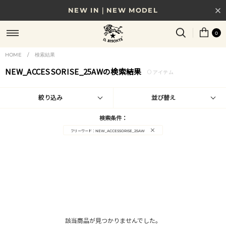
NEW IN｜NEW MODEL
8/17(月)10時まで｜税込11,000円以上で送料無料
0
贈る相手やシーンから選べる、新しいギフトガイド
HOME
/
検索結果
NEW_ACCESSORISE_25AWの検索結果
0
NEW IN｜COLOR LEATHER
アイテム
絞り込み
並び替え
検索条件：
×
フリーワード：NEW_ACCESSORISE_25AW
該当商品が見つかりませんでした。