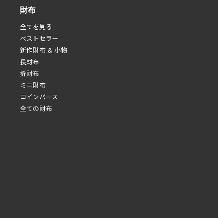
財布
全てを見る
べストセラー
新作財布 & 小物
長財布
折財布
ミニ財布
コインパース
全ての財布