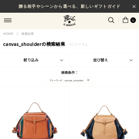
贈る相手やシーンから選べる、新しいギフトガイド
0
HOME
/
検索結果
canvas_shoulderの検索結果
40
アイテム
絞り込み
並び替え
検索条件：
×
フリーワード：canvas_shoulder