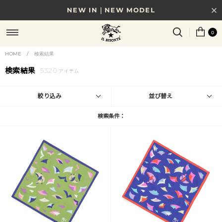
NEW IN｜NEW MODEL
8/17(月)10時まで｜税込11,000円以上で送料無料
0
贈る相手やシーンから選べる、新しいギフトガイド
HOME
/
検索結果
検索結果
5320
NEW IN｜COLOR LEATHER
アイテム
絞り込み
並び替え
検索条件：