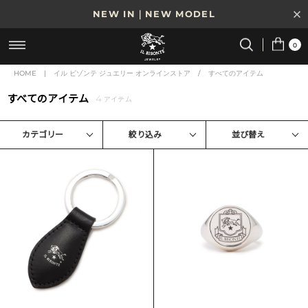
NEW IN｜NEW MODEL
8/17(月)10時まで｜税込11,000円以上で送料無料
0
贈る相手やシーンから選べる、新しいギフトガイド
HOME
|
イル ビゾンテ ジュエリー オンラインストア
/
すべてのアイテム
すべてのアイテム
4
NEW IN｜COLOR LEATHER
アイテム
カテゴリー
絞り込み
並び替え