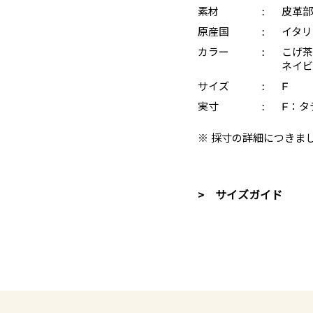
素材
:
皮革部
原産国
:
イタリ
カラー
:
こげ茶 
ネイビー
サイズ
:
F
実寸
:
F：タテ
※ 採寸の詳細につきま
> サイズガイド