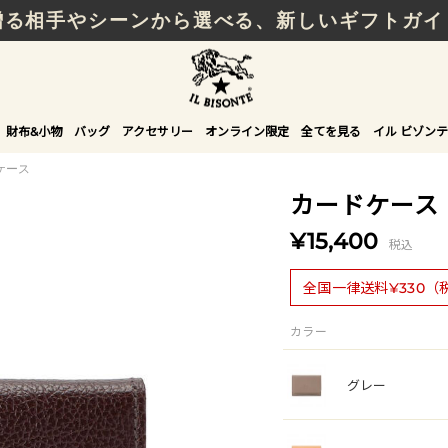
贈る相手やシーンから選べる、新しいギフトガイ
財布&小物
バッグ
アクセサリー
オンライン限定
全てを見る
イル ビゾンテ
ケース
カードケース
¥15,400
税込
全国一律送料¥330（
カラー
グレー