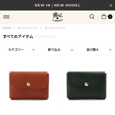
NEW IN｜NEW MODEL
8/17(月)10時まで｜税込11,000円以上で送料無料
0
贈る相手やシーンから選べる、新しいギフトガイド
HOME
|
オンラインストア
/
すべてのアイテム
すべてのアイテム
1349
NEW IN｜COLOR LEATHER
アイテム
カテゴリー
絞り込み
並び替え