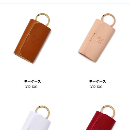
キーケース
キーケース
¥12,100 -
¥12,100 -