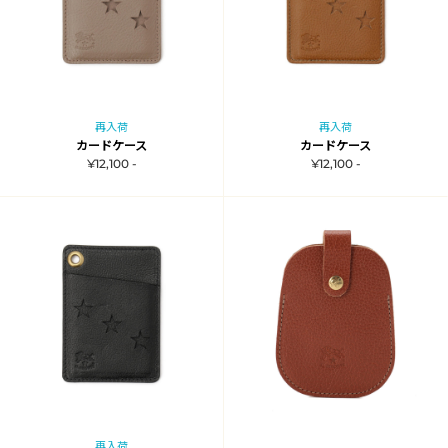
再入荷
再入荷
カードケース
カードケース
¥12,100 -
¥12,100 -
再入荷