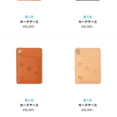
再入荷
再入荷
カードケース
カードケース
¥12,100 -
¥12,100 -
再入荷
再入荷
カードケース
カードケース
¥12,100 -
¥12,100 -