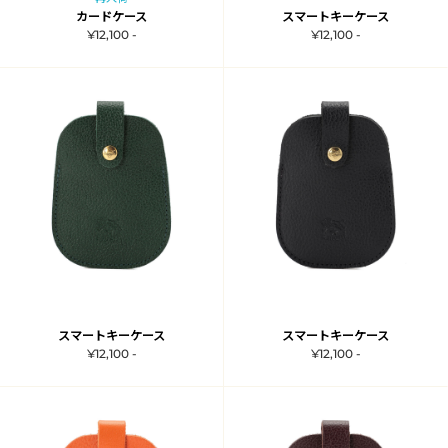
カードケース
スマートキーケース
¥12,100 -
¥12,100 -
スマートキーケース
スマートキーケース
¥12,100 -
¥12,100 -