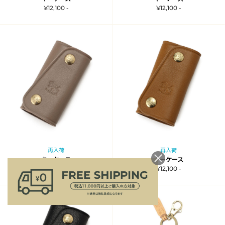
¥12,100 -
¥12,100 -
再入荷
再入荷
キーケース
キーケース
¥12,100 -
¥12,100 -