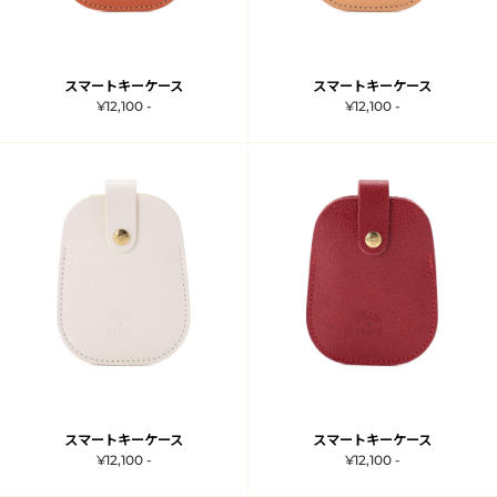
スマートキーケース
スマートキーケース
¥12,100 -
¥12,100 -
スマートキーケース
スマートキーケース
¥12,100 -
¥12,100 -