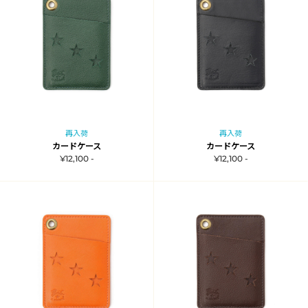
再入荷
再入荷
カードケース
カードケース
¥12,100 -
¥12,100 -