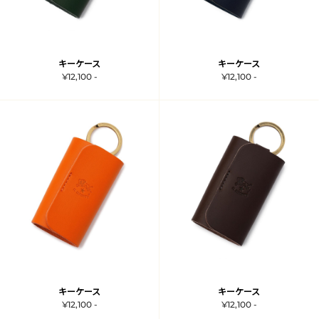
キーケース
キーケース
¥12,100 -
¥12,100 -
キーケース
キーケース
¥12,100 -
¥12,100 -