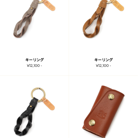
キーリング
キーリング
¥12,100 -
¥12,100 -