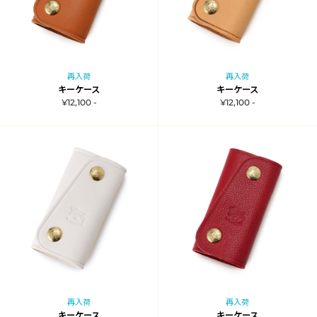
再入荷
再入荷
キーケース
キーケース
¥12,100 -
¥12,100 -
再入荷
再入荷
キーケース
キーケース