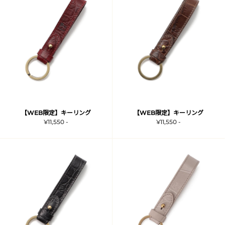
【WEB限定】キーリング
【WEB限定】キーリング
¥11,550 -
¥11,550 -