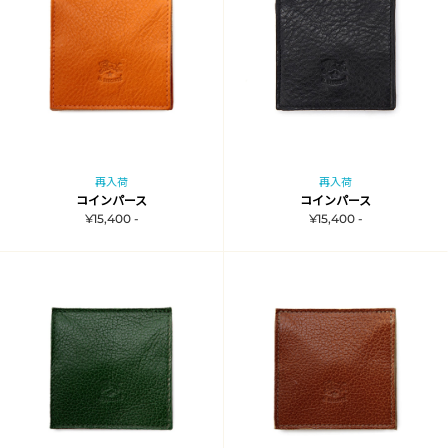
再入荷
再入荷
コインパース
コインパース
¥15,400 -
¥15,400 -