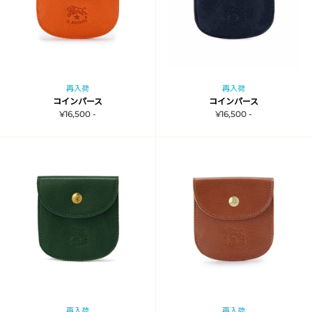
再入荷
再入荷
コインパース
コインパース
¥16,500 -
¥16,500 -
再入荷
再入荷