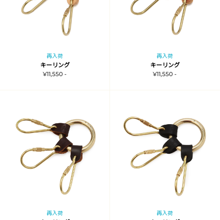
再入荷
再入荷
キーリング
キーリング
¥11,550 -
¥11,550 -
再入荷
再入荷