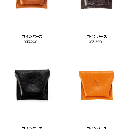
コインパース
コインパース
¥13,200 -
¥13,200 -
コインパース
コインパース