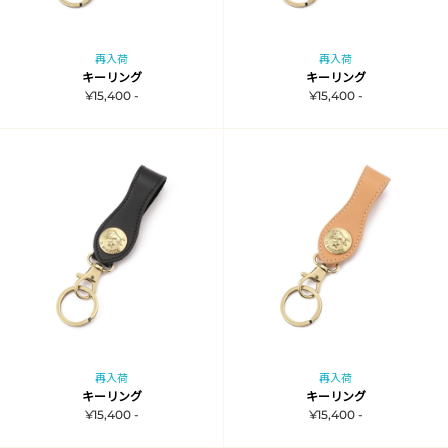
再入荷
再入荷
キーリング
キーリング
¥15,400 -
¥15,400 -
再入荷
再入荷
キーリング
キーリング
¥15,400 -
¥15,400 -