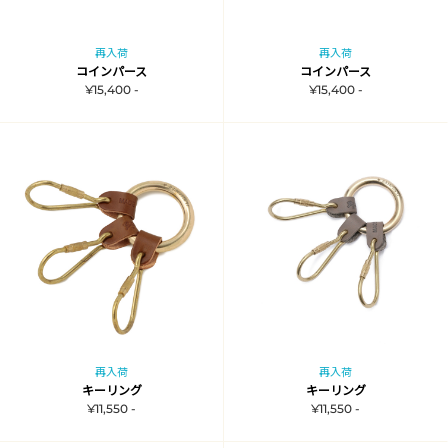
再入荷
再入荷
コインパース
コインパース
¥15,400 -
¥15,400 -
再入荷
再入荷
キーリング
キーリング
¥11,550 -
¥11,550 -