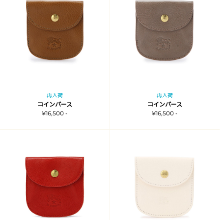
再入荷
再入荷
コインパース
コインパース
¥16,500 -
¥16,500 -