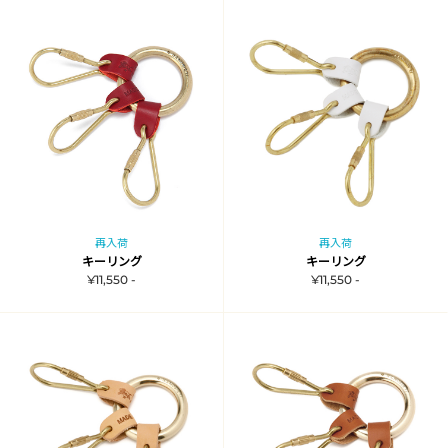
再入荷
再入荷
キーリング
キーリング
¥11,550 -
¥11,550 -