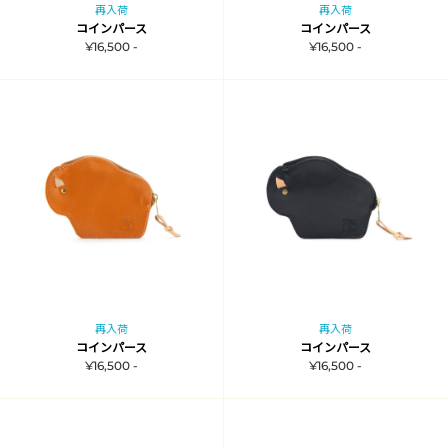
再入荷
再入荷
コインパース
コインパース
¥16,500 -
¥16,500 -
再入荷
再入荷
コインパース
コインパース
¥16,500 -
¥16,500 -