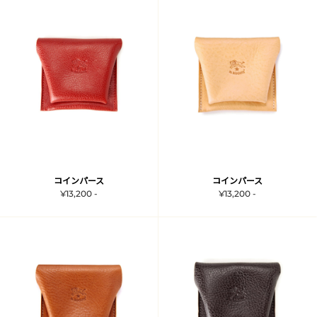
コインパース
コインパース
¥13,200 -
¥13,200 -