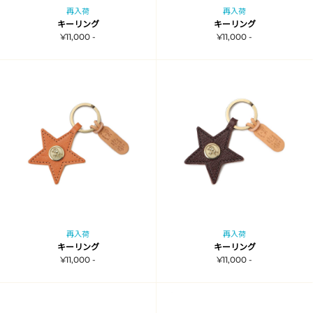
再入荷
再入荷
キーリング
キーリング
¥11,000 -
¥11,000 -
再入荷
再入荷
キーリング
キーリング
¥11,000 -
¥11,000 -