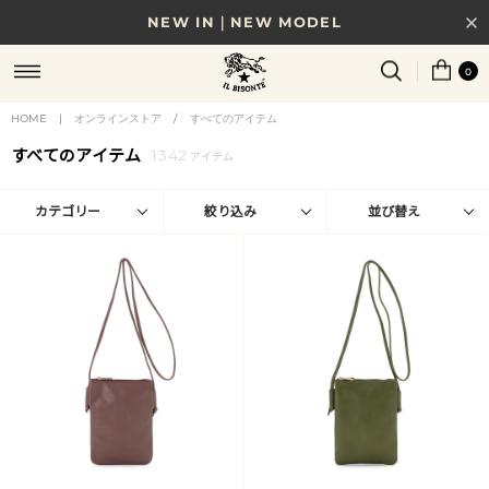
NEW IN｜NEW MODEL
8/17(月)10時まで｜税込11,000円以上で送料無料
0
贈る相手やシーンから選べる、新しいギフトガイド
HOME
|
オンラインストア
/
すべてのアイテム
すべてのアイテム
1342
NEW IN｜COLOR LEATHER
アイテム
カテゴリー
絞り込み
並び替え