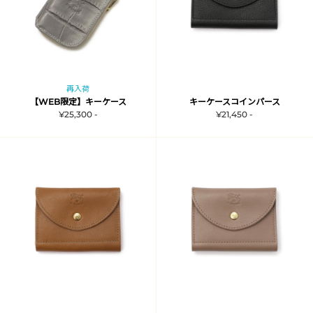
再入荷
【WEB限定】キーケース
キーケースコインパース
¥25,300 -
¥21,450 -