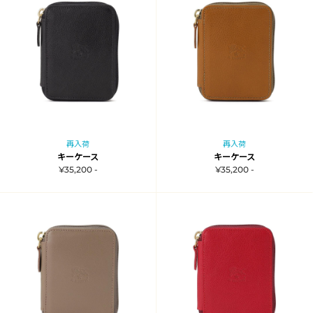
再入荷
再入荷
キーケース
キーケース
¥35,200 -
¥35,200 -