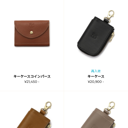
再入荷
キーケースコインパース
キーケース
¥21,450 -
¥20,900 -