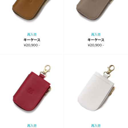
再入荷
再入荷
キーケース
キーケース
¥20,900 -
¥20,900 -
再入荷
再入荷