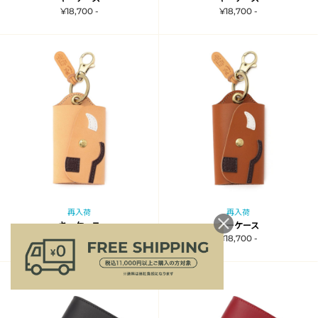
¥18,700 -
¥18,700 -
再入荷
再入荷
キーケース
キーケース
¥18,700 -
¥18,700 -