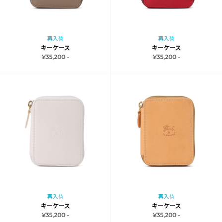
再入荷
再入荷
キーケース
キーケース
¥35,200 -
¥35,200 -
再入荷
再入荷
キーケース
キーケース
¥35,200 -
¥35,200 -