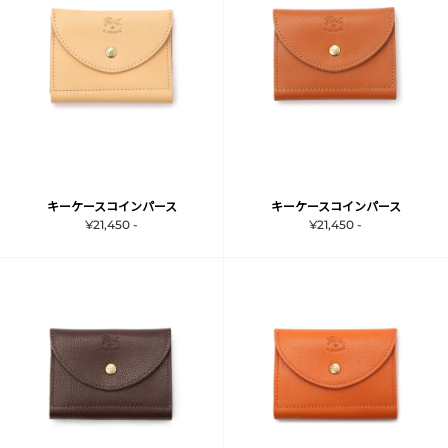
キーケースコインパース
キーケースコインパース
¥21,450 -
¥21,450 -