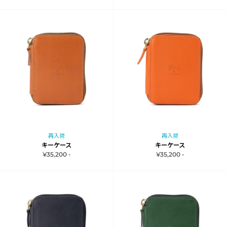
再入荷
再入荷
キーケース
キーケース
¥35,200 -
¥35,200 -