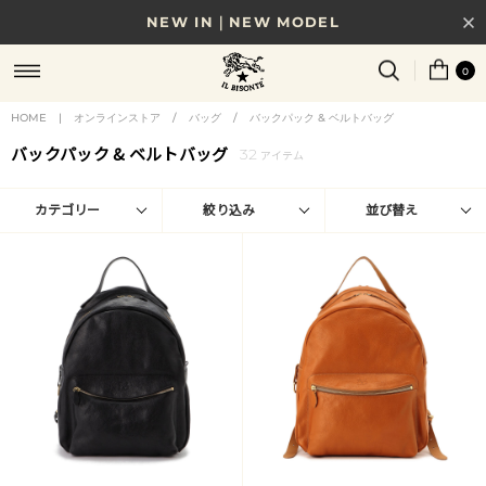
NEW IN｜NEW MODEL
8/17(月)10時まで｜税込11,000円以上で送料無料
0
贈る相手やシーンから選べる、新しいギフトガイド
HOME
|
オンラインストア
/
バッグ
/
バックパック & ベルトバッグ
バックパック & ベルトバッグ
32
NEW IN｜COLOR LEATHER
アイテム
カテゴリー
絞り込み
並び替え