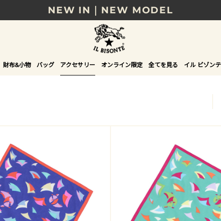
NEW IN｜NEW MODEL
8/17(月)10時まで｜税込11,000円以上で送料無
贈る相手やシーンから選べる、新しいギフトガイ
財布&小物
バッグ
アクセサリー
オンライン限定
全てを見る
イル ビゾンテ
NEW IN｜COLOR LEATHER