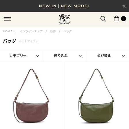
NEW IN｜NEW MODEL
8/17(月)10時まで｜税込11,000円以上で送料無料
0
贈る相手やシーンから選べる、新しいギフトガイド
HOME
|
オンラインストア
/
新作
/
バッグ
NEW IN｜COLOR LEATHER
バッグ
401
アイテム
カテゴリー
絞り込み
並び替え