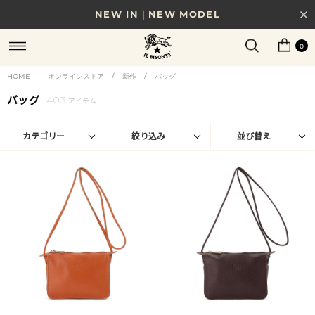
NEW IN｜NEW MODEL
8/17(月)10時まで｜税込11,000円以上で送料無料
0
贈る相手やシーンから選べる、新しいギフトガイド
HOME
|
オンラインストア
/
新作
/
バッグ
バッグ
403
NEW IN｜COLOR LEATHER
アイテム
カテゴリー
絞り込み
並び替え