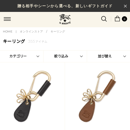
贈る相手やシーンから選べる、新しいギフトガイド
0
HOME
|
オンラインストア
/
キーリング
キーリング
355
アイテム
カテゴリー
絞り込み
並び替え