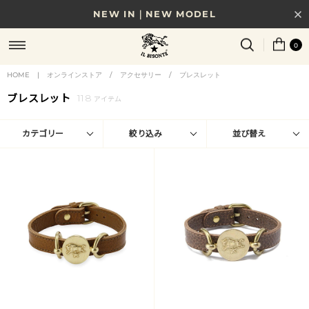
NEW IN｜NEW MODEL
8/17(月)10時まで｜税込11,000円以上で送料無料
0
贈る相手やシーンから選べる、新しいギフトガイド
HOME
|
オンラインストア
/
アクセサリー
/
ブレスレット
NEW IN｜COLOR LEATHER
ブレスレット
118
アイテム
カテゴリー
絞り込み
並び替え