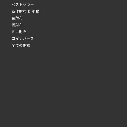
べストセラー
新作財布 & 小物
長財布
折財布
ミニ財布
コインパース
全ての財布