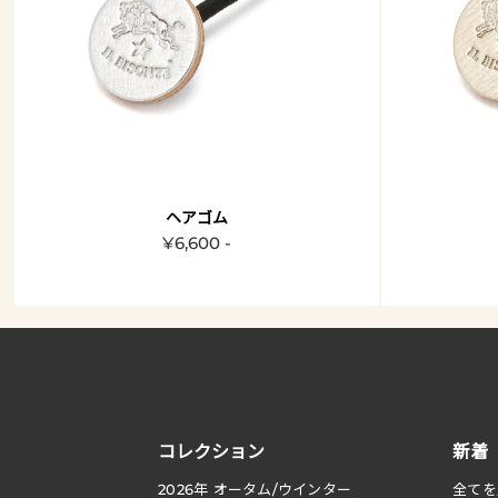
ヘアゴム
¥6,600 -
コレクション
新着
2026
年 オータム
/
ウインター
全てを