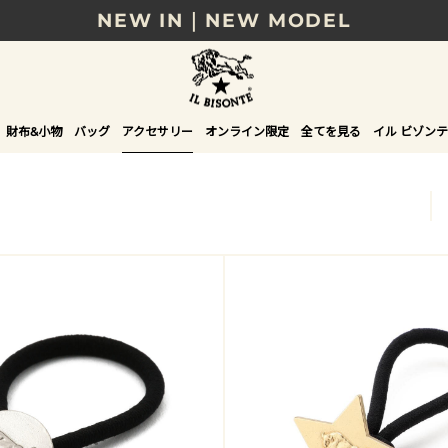
NEW IN｜NEW MODEL
8/17(月)10時まで｜税込11,000円以上で送料無
贈る相手やシーンから選べる、新しいギフトガイ
財布&小物
バッグ
アクセサリー
オンライン限定
全てを見る
イル ビゾンテ
NEW IN｜COLOR LEATHER