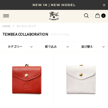
NEW IN｜NEW MODEL
8/17(月)10時まで｜税込11,000円以上で送料無料
0
贈る相手やシーンから選べる、新しいギフトガイド
HOME
/
オンラインストア
TEMBEA COLLABORATION
5294
NEW IN｜COLOR LEATHER
アイテム
カテゴリー
絞り込み
並び替え