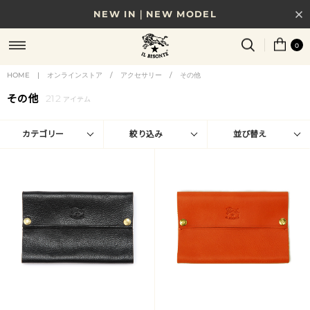
NEW IN｜NEW MODEL
8/17(月)10時まで｜税込11,000円以上で送料無料
0
贈る相手やシーンから選べる、新しいギフトガイド
HOME
|
オンラインストア
/
アクセサリー
/
その他
その他
212
NEW IN｜COLOR LEATHER
アイテム
カテゴリー
絞り込み
並び替え