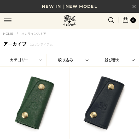
8/17(月)10時まで｜税込11,000円以上で送料無料
贈る相手やシーンから選べる、新しいギフトガイド
0
NEW IN｜COLOR LEATHER
HOME
/
オンラインストア
アーカイブ
5295
アイテム
カテゴリー
絞り込み
並び替え