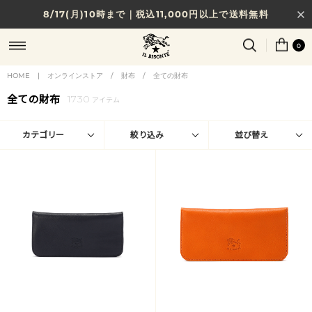
8/17(月)10時まで｜税込11,000円以上で送料無料
贈る相手やシーンから選べる、新しいギフトガイド
0
NEW IN｜COLOR LEATHER
HOME
|
オンラインストア
/
財布
/
全ての財布
全ての財布
1730
アイテム
カテゴリー
絞り込み
並び替え