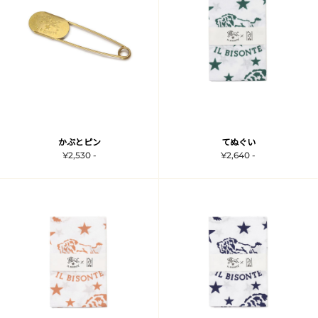
かぶとピン
てぬぐい
¥2,530 -
¥2,640 -