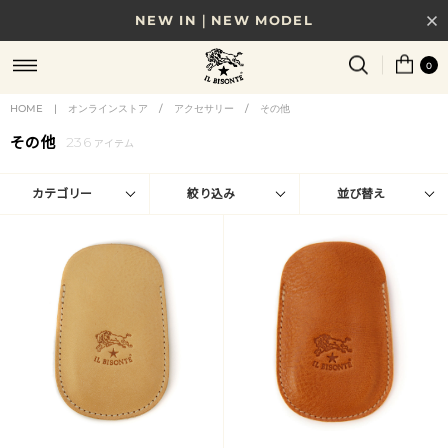
NEW IN｜NEW MODEL
8/17(月)10時まで｜税込11,000円以上で送料無料
0
贈る相手やシーンから選べる、新しいギフトガイド
HOME
|
オンラインストア
/
アクセサリー
/
その他
その他
236
NEW IN｜COLOR LEATHER
アイテム
カテゴリー
絞り込み
並び替え