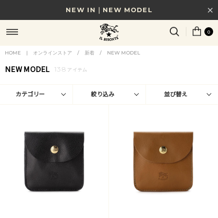
NEW IN｜NEW MODEL
8/17(月)10時まで｜税込11,000円以上で送料無料
0
贈る相手やシーンから選べる、新しいギフトガイド
HOME
|
オンラインストア
/
新着
/
NEW MODEL
NEW MODEL
138
NEW IN｜COLOR LEATHER
アイテム
カテゴリー
絞り込み
並び替え