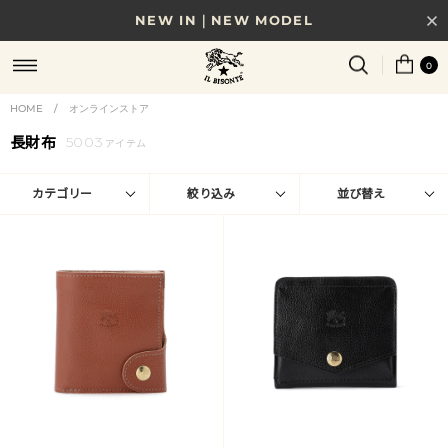
NEW IN｜NEW MODEL
8/17(月)10時まで｜税込11,000円以上で送料無料
0
贈る相手やシーンから選べる、新しいギフトガイド
HOME
/
オンラインストア
長財布
5003
NEW IN｜COLOR LEATHER
アイテム
カテゴリー
絞り込み
並び替え