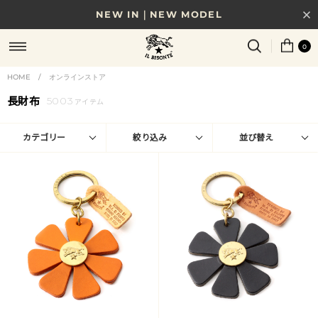
NEW IN｜NEW MODEL
8/17(月)10時まで｜税込11,000円以上で送料無料
0
贈る相手やシーンから選べる、新しいギフトガイド
HOME
/
オンラインストア
長財布
5003
NEW IN｜COLOR LEATHER
アイテム
カテゴリー
絞り込み
並び替え