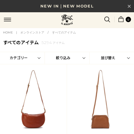
NEW IN｜NEW MODEL
8/17(月)10時まで｜税込11,000円以上で送料無料
0
贈る相手やシーンから選べる、新しいギフトガイド
HOME
|
オンラインストア
/
すべてのアイテム
NEW IN｜COLOR LEATHER
すべてのアイテム
5294
アイテム
カテゴリー
絞り込み
並び替え