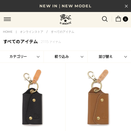
NEW IN｜NEW MODEL
8/17(月)10時まで｜税込11,000円以上で送料無料
0
贈る相手やシーンから選べる、新しいギフトガイド
HOME
|
オンラインストア
/
すべてのアイテム
すべてのアイテム
2115
NEW IN｜COLOR LEATHER
アイテム
カテゴリー
絞り込み
並び替え