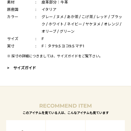
素材
:
皮革部分：牛革
原産国
:
イタリア
カラー
:
グレー / ヌメ / あか茶 / こげ茶 / レッド / ブラッ
ク / ホワイト / ネイビー / ヤケヌメ / オレンジ /
オリーブ / グリーン
サイズ
:
F
実寸
:
F：タテ9.5 ヨコ9.5 マチ1
※ 採寸の詳細につきましては、
サイズガイド
をご覧下さい。
> サイズガイド
RECOMMEND ITEM
このアイテムを見ている人は、こんなアイテムも見ています