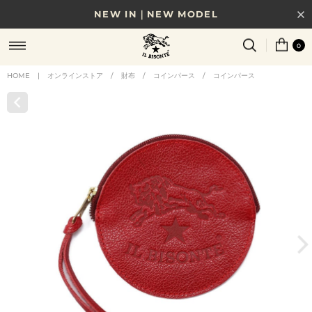
NEW IN｜NEW MODEL
8/17(月)10時まで｜税込11,000円以上で送料無料
0
贈る相手やシーンから選べる、新しいギフトガイド
HOME
|
オンラインストア
/
財布
/
コインパース
/
コインパース
NEW IN｜COLOR LEATHER