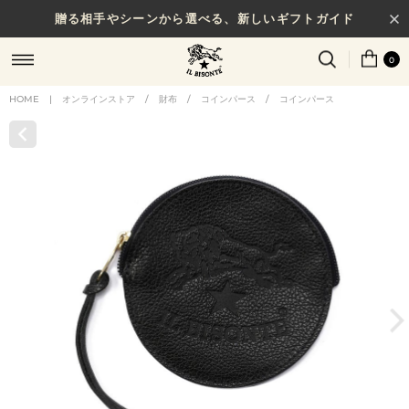
贈る相手やシーンから選べる、新しいギフトガイド
0
HOME
|
オンラインストア
/
財布
/
コインパース
/
コインパース