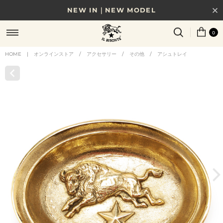
NEW IN｜NEW MODEL
8/17(月)10時まで｜税込11,000円以上で送料無料
0
贈る相手やシーンから選べる、新しいギフトガイド
HOME
|
オンラインストア
/
アクセサリー
/
その他
/
アシュトレイ
NEW IN｜COLOR LEATHER