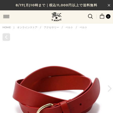
8/17(月)10時まで｜税込11,000円以上で送料無料
贈る相手やシーンから選べる、新しいギフトガイド
0
NEW IN｜COLOR LEATHER
HOME
|
オンラインストア
/
アクセサリー
/
ベルト
/
ベルト