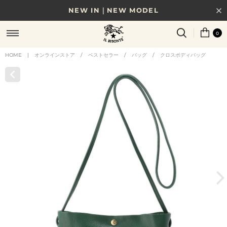
NEW IN｜NEW MODEL
8/17(月)10時まで｜税込11,000円以上で送料無料
0
贈る相手やシーンから選べる、新しいギフトガイド
HOME
|
オンラインストア
/
ベストセラー
/
バッグ
/
クロスボディバッグ
NEW IN｜COLOR LEATHER