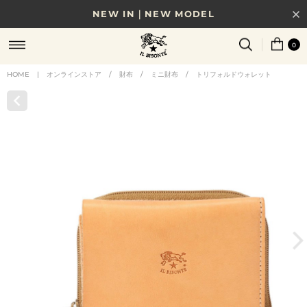
NEW IN｜NEW MODEL
8/17(月)10時まで｜税込11,000円以上で送料無料
0
贈る相手やシーンから選べる、新しいギフトガイド
HOME
|
オンラインストア
/
財布
/
ミニ財布
/
トリフォルドウォレット
NEW IN｜COLOR LEATHER