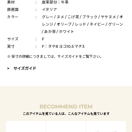
素材
:
皮革部分：牛革
原産国
:
イタリア
カラー
:
グレー / ヌメ / こげ茶 / ブラック / ヤケヌメ / オ
レンジ / オリーブ / レッド / ネイビー / グリーン
/ あか茶 / ホワイト
サイズ
:
F
実寸
:
F：タテ8 ヨコ10.5 マチ3
※ 採寸の詳細につきましては、
サイズガイド
をご覧下さい。
> サイズガイド
RECOMMEND ITEM
このアイテムを見ている人は、こんなアイテムも見ています