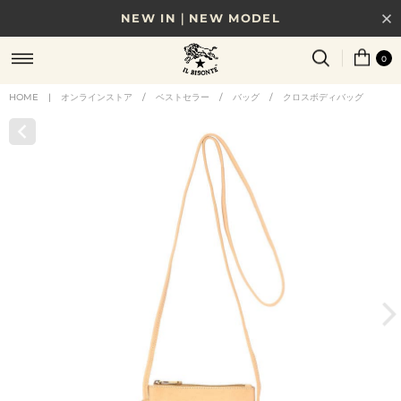
NEW IN｜NEW MODEL
8/17(月)10時まで｜税込11,000円以上で送料無料
0
贈る相手やシーンから選べる、新しいギフトガイド
HOME
|
オンラインストア
/
ベストセラー
/
バッグ
/
クロスボディバッグ
NEW IN｜COLOR LEATHER