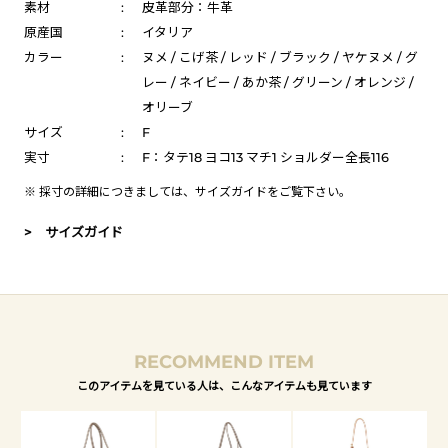
素材
:
皮革部分：牛革
原産国
:
イタリア
カラー
:
ヌメ / こげ茶 / レッド / ブラック / ヤケヌメ / グ
レー / ネイビー / あか茶 / グリーン / オレンジ /
オリーブ
サイズ
:
F
実寸
:
F：タテ18 ヨコ13 マチ1 ショルダー全長116
※ 採寸の詳細につきましては、
サイズガイド
をご覧下さい。
> サイズガイド
RECOMMEND ITEM
このアイテムを見ている人は、こんなアイテムも見ています