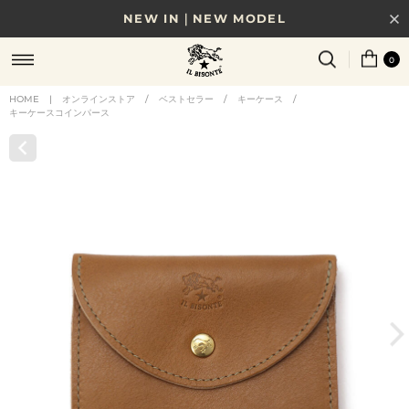
NEW IN｜NEW MODEL
8/17(月)10時まで｜税込11,000円以上で送料無料
0
贈る相手やシーンから選べる、新しいギフトガイド
HOME
|
オンラインストア
/
ベストセラー
/
キーケース
/
キーケースコインパース
NEW IN｜COLOR LEATHER