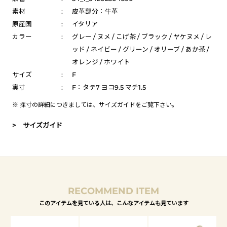
素材
:
皮革部分：牛革
原産国
:
イタリア
カラー
:
グレー / ヌメ / こげ茶 / ブラック / ヤケヌメ / レ
ッド / ネイビー / グリーン / オリーブ / あか茶 /
オレンジ / ホワイト
サイズ
:
F
実寸
:
F：タテ7 ヨコ9.5 マチ1.5
※ 採寸の詳細につきましては、
サイズガイド
をご覧下さい。
> サイズガイド
RECOMMEND ITEM
このアイテムを見ている人は、こんなアイテムも見ています