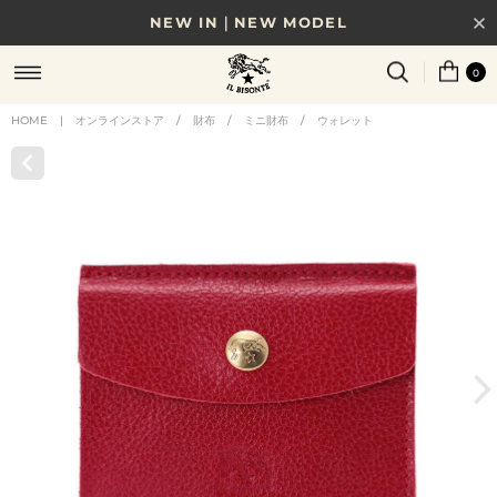
NEW IN｜NEW MODEL
8/17(月)10時まで｜税込11,000円以上で送料無料
0
贈る相手やシーンから選べる、新しいギフトガイド
HOME
|
オンラインストア
/
財布
/
ミニ財布
/
ウォレット
NEW IN｜COLOR LEATHER