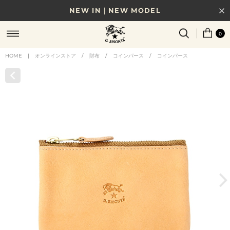
NEW IN｜NEW MODEL
8/17(月)10時まで｜税込11,000円以上で送料無料
0
贈る相手やシーンから選べる、新しいギフトガイド
HOME
|
オンラインストア
/
財布
/
コインパース
/
コインパース
NEW IN｜COLOR LEATHER