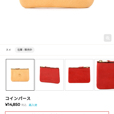
ヌメ
在庫 :
販売中
コインパース
¥14,850
税込
再入荷