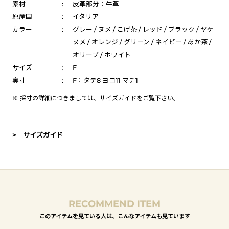
素材
:
皮革部分：牛革
原産国
:
イタリア
カラー
:
グレー / ヌメ / こげ茶 / レッド / ブラック / ヤケ
ヌメ / オレンジ / グリーン / ネイビー / あか茶 /
オリーブ / ホワイト
サイズ
:
F
実寸
:
F：タテ8 ヨコ11 マチ1
※ 採寸の詳細につきましては、
サイズガイド
をご覧下さい。
> サイズガイド
RECOMMEND ITEM
このアイテムを見ている人は、こんなアイテムも見ています