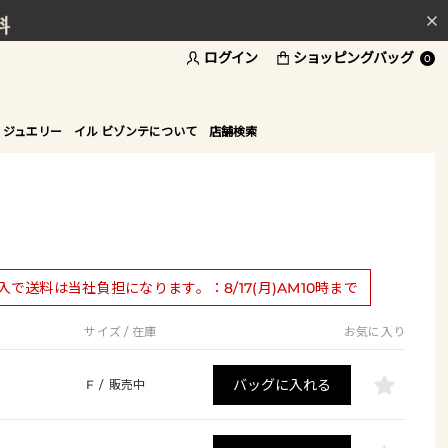
料
ログイン
ショッピングバッグ
ド
0
 ジュエリー
イル ビゾンテについて
店舗検索
購入で送料は当社負担になります。：8/17(月)AM10時まで
サイズ / 在庫
お気に入り
バッグに入れる
F
/
販売中