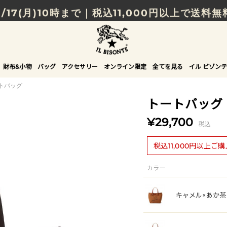
8/17(月)10時まで｜税込11,000円以上で送料無
贈る相手やシーンから選べる、新しいギフトガイ
NEW IN｜COLOR LEATHER
財布&小物
バッグ
アクセサリー
オンライン限定
全てを見る
イル ビゾンテ
トバッグ
トートバッグ
¥29,700
税込
税込11,000円以上ご
カラー
キャメル×あか茶