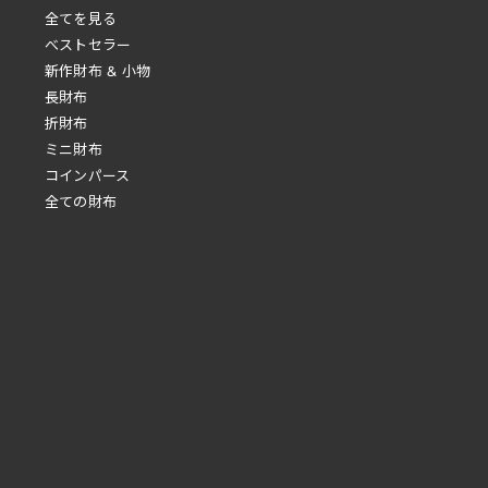
全てを見る
べストセラー
新作財布 & 小物
長財布
折財布
ミニ財布
コインパース
全ての財布