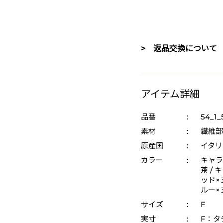
> 返品交換について
アイテム詳細
品番
:
54_1
素材
:
繊維部
原産国
:
イタリ
カラー
:
キャラ
茶 / 
ッド×ヌ
ルー×
サイズ
:
F
実寸
:
F：タ