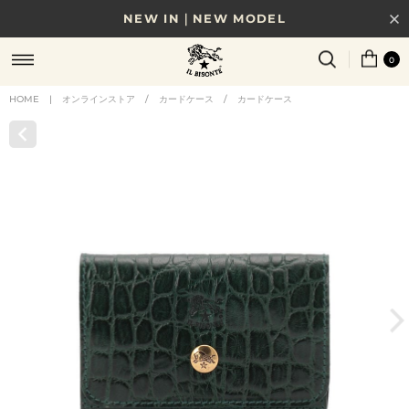
NEW IN｜NEW MODEL
8/17(月)10時まで｜税込11,000円以上で送料無料
0
贈る相手やシーンから選べる、新しいギフトガイド
HOME
|
オンラインストア
/
カードケース
/
カードケース
NEW IN｜COLOR LEATHER