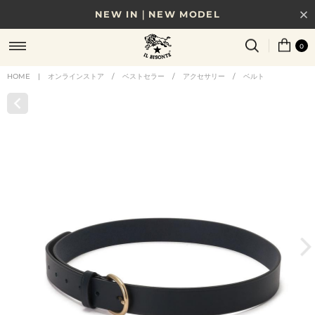
NEW IN｜NEW MODEL
8/17(月)10時まで｜税込11,000円以上で送料無料
0
贈る相手やシーンから選べる、新しいギフトガイド
HOME
|
オンラインストア
/
ベストセラー
/
アクセサリー
/
ベルト
NEW IN｜COLOR LEATHER