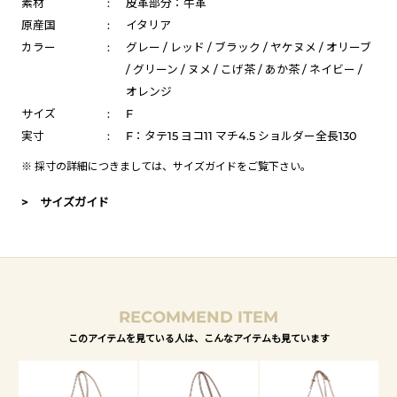
素材
:
皮革部分：牛革
原産国
:
イタリア
カラー
:
グレー / レッド / ブラック / ヤケヌメ / オリーブ
/ グリーン / ヌメ / こげ茶 / あか茶 / ネイビー /
オレンジ
サイズ
:
F
実寸
:
F：タテ15 ヨコ11 マチ4.5 ショルダー全長130
※ 採寸の詳細につきましては、
サイズガイド
をご覧下さい。
> サイズガイド
RECOMMEND ITEM
このアイテムを見ている人は、こんなアイテムも見ています