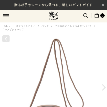
贈る相手やシーンから選べる、新しいギフトガイド
0
HOME
|
オンラインストア
/
バッグ
/
クロスボディ & ショルダーバッグ
/
クロスボディバッグ