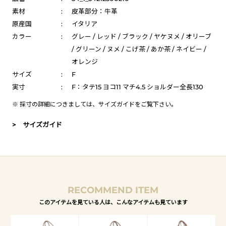
素材
:
皮革部分：牛革
原産国
:
イタリア
カラー
:
グレー / レッド / ブラック / ヤケヌメ / オリーブ
/ グリーン / ヌメ / こげ茶 / あか茶 / ネイビー /
オレンジ
サイズ
:
F
実寸
:
F：タテ15 ヨコ11 マチ4.5 ショルダー全長130
※ 採寸の詳細につきましては、
サイズガイド
をご覧下さい。
> サイズガイド
RECOMMEND ITEM
このアイテムを見ている人は、こんなアイテムも見ています