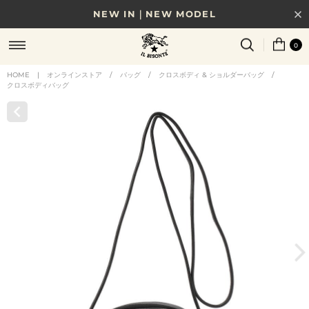
NEW IN｜NEW MODEL
8/17(月)10時まで｜税込11,000円以上で送料無料
0
贈る相手やシーンから選べる、新しいギフトガイド
HOME
|
オンラインストア
/
バッグ
/
クロスボディ & ショルダーバッグ
/
クロスボディバッグ
NEW IN｜COLOR LEATHER