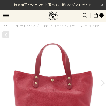
贈る相手やシーンから選べる、新しいギフトガイド
0
HOME
|
オンラインストア
/
バッグ
/
トート & ハンドバッグ
/
ハンドバッグ