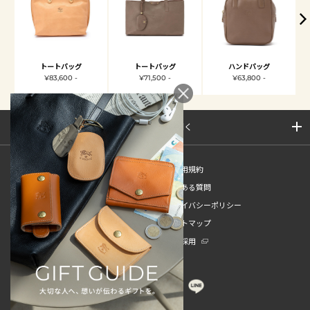
トートバッグ
トートバッグ
ハンドバッグ
¥83,600 -
¥71,500 -
¥63,800 -
サイトマップを開く
新規会員登録
ご利用規約
ご利用ガイド
よくある質問
特定商取引法
プライバシーポリシー
お問い合わせ
サイトマップ
販売スタッフ中途採用
新卒採用