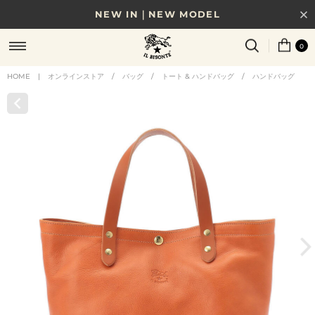
NEW IN｜NEW MODEL
8/17(月)10時まで｜税込11,000円以上で送料無料
0
贈る相手やシーンから選べる、新しいギフトガイド
HOME
|
オンラインストア
/
バッグ
/
トート & ハンドバッグ
/
ハンドバッグ
NEW IN｜COLOR LEATHER