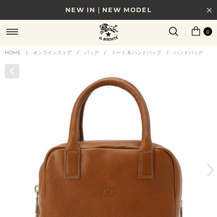
NEW IN｜NEW MODEL
8/17(月)10時まで｜税込11,000円以上で送料無料
0
贈る相手やシーンから選べる、新しいギフトガイド
HOME
|
オンラインストア
/
バッグ
/
トート & ハンドバッグ
/
ハンドバッグ
NEW IN｜COLOR LEATHER